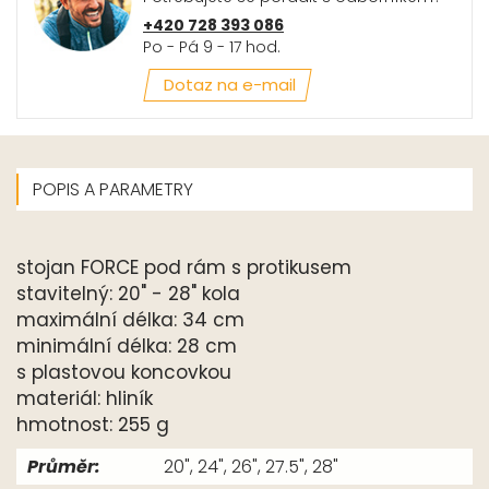
+420 728 393 086
Po - Pá 9 - 17 hod.
Dotaz na e-mail
POPIS A PARAMETRY
stojan FORCE pod rám s protikusem
stavitelný: 20" - 28" kola
maximální délka: 34 cm
minimální délka: 28 cm
s plastovou koncovkou
materiál: hliník
hmotnost: 255 g
Průměr:
20", 24", 26", 27.5", 28"