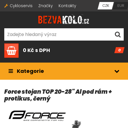
Cykloservis
Značky
Kontakty
CZK
EUR
0 Kč
s DPH
0
Kategorie
Force stojan TOP 20-28" Al pod rám +
protikus, černý