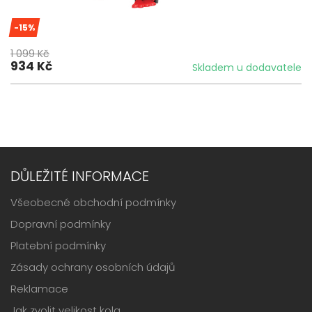
-15%
1 099 Kč
934 Kč
Skladem u dodavatele
DŮLEŽITÉ INFORMACE
Všeobecné obchodní podmínky
Dopravní podmínky
Platební podmínky
Zásady ochrany osobních údajů
Reklamace
Jak zvolit velikost kola