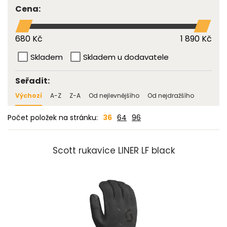
Cena:
680 Kč
1 890 Kč
Skladem
Skladem u dodavatele
Seřadit:
Výchozí
A-Z
Z-A
Od nejlevnějšího
Od nejdražšího
Počet položek na stránku:
36
64
96
Scott rukavice LINER LF black