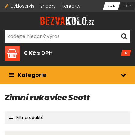
Cykloservis
Značky
Kontakty
CZK
EUR
0 Kč
s DPH
0
Kategorie
Zimní rukavice Scott
Filtr produktů