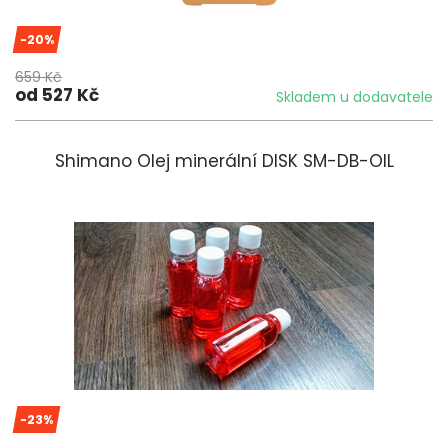
-20%
659 Kč
od 527 Kč
Skladem u dodavatele
Shimano Olej minerální DISK SM-DB-OIL
-23%