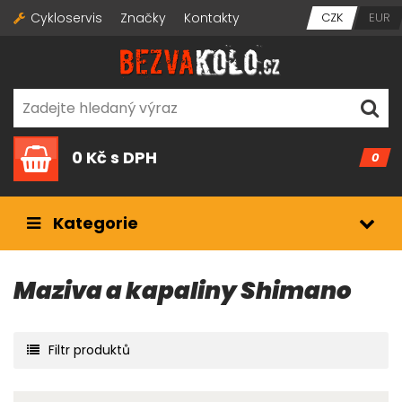
Cykloservis
Značky
Kontakty
CZK
EUR
0 Kč
s DPH
0
Kategorie
Maziva a kapaliny Shimano
Filtr produktů