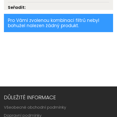
Seřadit:
Pro Vámi zvolenou kombinaci filtrů nebyl
bohužel nalezen žádný produkt.
DŮLEŽITÉ INFORMACE
Všeobecné obchodní podmínky
Dopravní podmínky