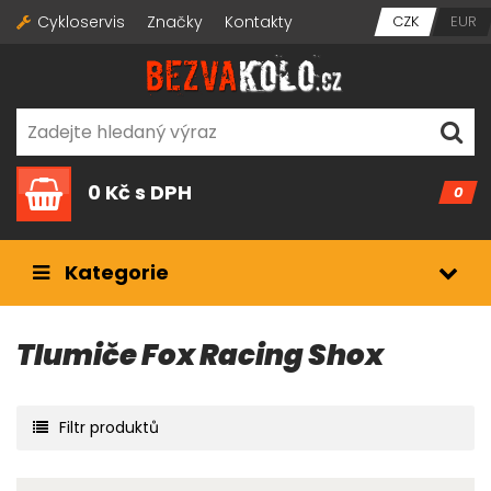
Cykloservis
Značky
Kontakty
CZK
EUR
0 Kč
s DPH
0
Kategorie
Tlumiče Fox Racing Shox
Filtr produktů