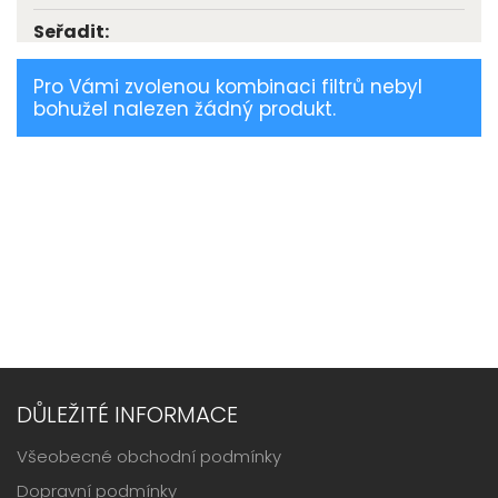
Seřadit:
Pro Vámi zvolenou kombinaci filtrů nebyl
bohužel nalezen žádný produkt.
DŮLEŽITÉ INFORMACE
Všeobecné obchodní podmínky
Dopravní podmínky