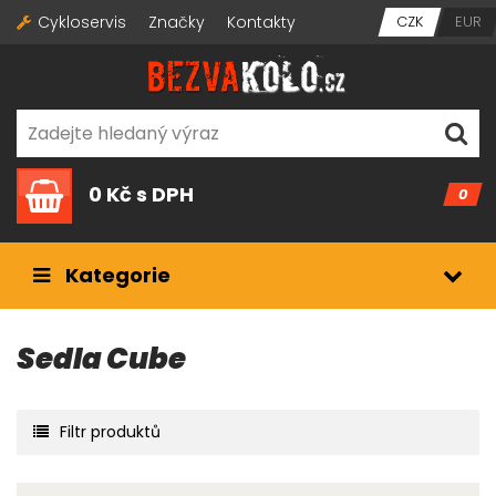
Cykloservis
Značky
Kontakty
CZK
EUR
0 Kč
s DPH
0
Kategorie
Sedla Cube
Filtr produktů