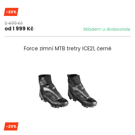
-20%
2 499 Kč
od 1 999 Kč
Skladem u dodavatele
Force zimní MTB tretry ICE21, černé
-20%