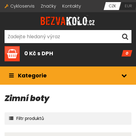
Cykloservis
Značky
Kontakty
CZK
EUR
0 Kč
s DPH
0
Kategorie
Zimní boty
Filtr produktů