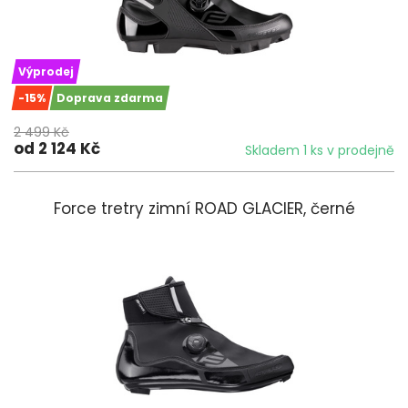
Výprodej
-15%
Doprava zdarma
2 499 Kč
od 2 124 Kč
Skladem 1 ks v prodejně
Force tretry zimní ROAD GLACIER, černé