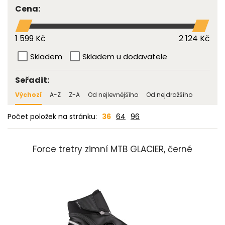
Cena:
1 599 Kč
2 124 Kč
Skladem
Skladem u dodavatele
Seřadit:
Výchozí
A-Z
Z-A
Od nejlevnějšího
Od nejdražšího
Počet položek na stránku:
36
64
96
Force tretry zimní MTB GLACIER, černé