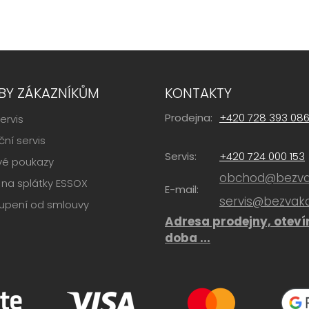
BY ZÁKAZNÍKŮM
KONTAKTY
Prodejna:
+420 728 393 08
ervis
ní servis
Servis:
+420 724 000 153
vé poukazy
obchod@bezvak
na splátky ESSOX
E-mail:
servis@bezvako
upení od smlouvy
Adresa prodejny, oteví
doba ...