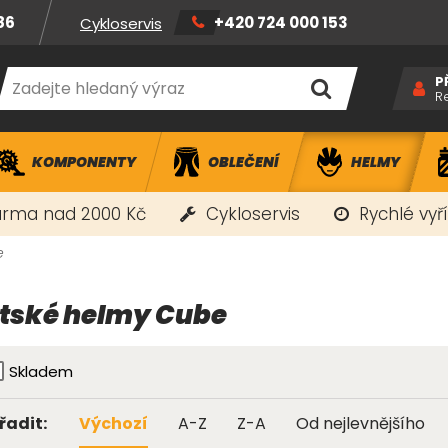
86
+420 724 000 153
Cykloservis
P
R
KOMPONENTY
OBLEČENÍ
HELMY
rma nad 2000 Kč
Cykloservis
Rychlé vyř
e
tské helmy Cube
Skladem
řadit:
Výchozí
A-Z
Z-A
Od nejlevnějšího