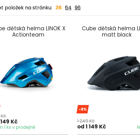
t položek na stránku:
36
64
96
e dětská helma LINOK X
Cube dětská helma L
Actionteam
matt black
-8%
 Kč
 149 Kč
1 249 Kč
od 1 149 Kč
 1 ks v prodejně
N