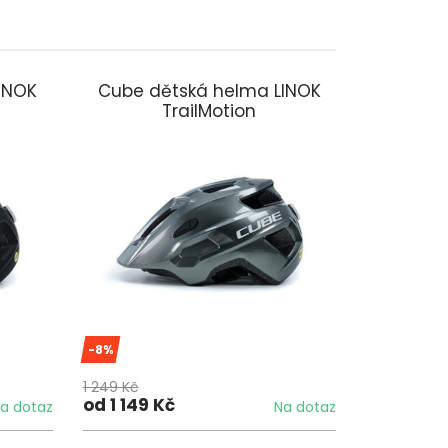
INOK
Cube dětská helma LINOK
TrailMotion
-8%
1 249 Kč
od 1 149 Kč
a dotaz
Na dotaz