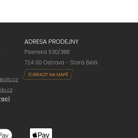
ADRESA PRODEJNY
Plzeňská 530/388
6
724 00 Ostrava - Stará Bělá
ZOBRAZIT NA MAPĚ
olo.cz
lo.cz
rací