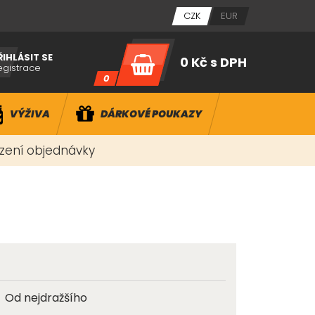
CZK
EUR
ŘIHLÁSIT SE
0 Kč
s DPH
egistrace
0
VÝŽIVA
DÁRKOVÉ POUKAZY
ízení objednávky
Od nejdražšího