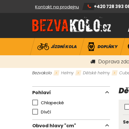
+420 728 393 0
Kontakt na prodejnu
JÍZDNÍ KOLA
DOPLŇKY
Doprava zda
Bezvakolo
Helmy
Dětské helmy
Cub
Dě
Pohlaví
Chlapecké
Dívčí
Se
Obvod hlavy "cm"