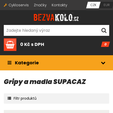
Cykloservis
Značky
Kontakty
CZK
EUR
0 Kč
s DPH
0
Kategorie
Gripy a madla SUPACAZ
Filtr produktů