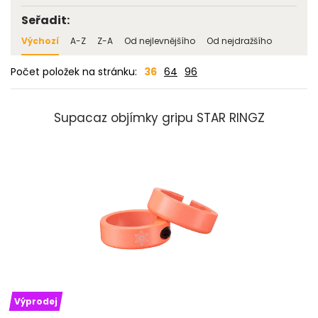
Seřadit:
Výchozí
A-Z
Z-A
Od nejlevnějšího
Od nejdražšího
Počet položek na stránku:
36
64
96
Supacaz objímky gripu STAR RINGZ
Výprodej