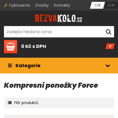
Cykloservis
Značky
Kontakty
CZK
EUR
0 Kč
s DPH
0
Kategorie
Kompresní ponožky Force
Filtr produktů