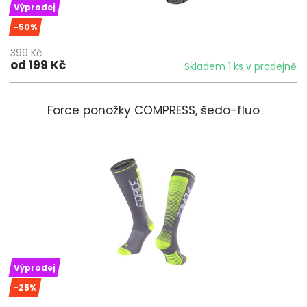
Výprodej
-50%
399 Kč
od 199 Kč
Skladem 1 ks v prodejně
Force ponožky COMPRESS, šedo-fluo
Výprodej
-25%