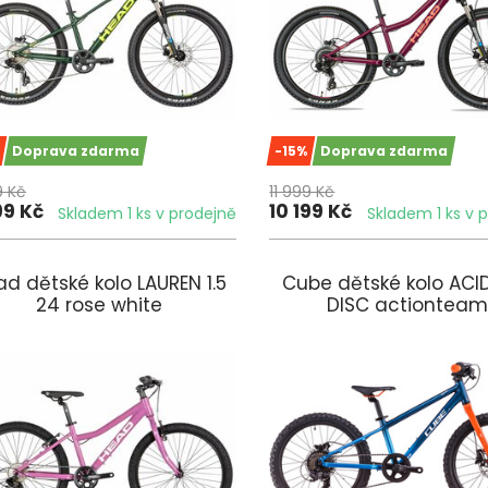
Doprava zdarma
-15%
Doprava zdarma
9 Kč
11 999 Kč
99 Kč
10 199 Kč
Skladem 1 ks v prodejně
Skladem 1 ks v 
d dětské kolo LAUREN 1.5
Cube dětské kolo ACI
24 rose white
DISC actionteam