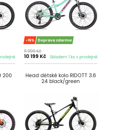
-15%
Doprava zdarma
11 999 Kč
10 199 Kč
prodejně
Skladem 1 ks v prodejně
D 200
Head dětské kolo RIDOTT 3.6
24 black/green