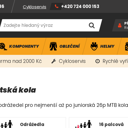
86
+420 724 000 153
Cykloservis
P
R
KOMPONENTY
OBLEČENÍ
HELMY
rma nad 2000 Kč
Cykloservis
Rychlé vyř
tská kola
drážedel pro nejmenší až po juniorská 26p MTB kola .
Odrážedla
16 palcová