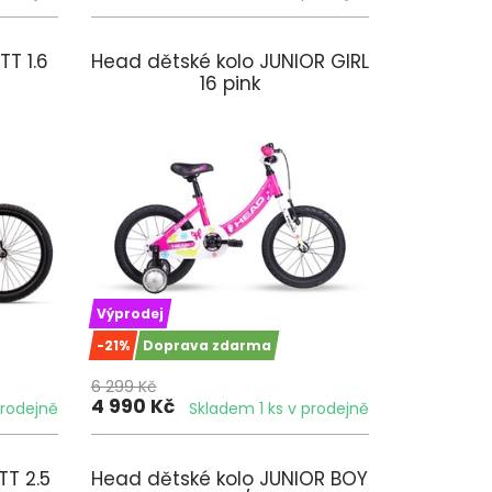
TT 1.6
Head dětské kolo JUNIOR GIRL
16 pink
Výprodej
-21%
Doprava zdarma
6 299 Kč
4 990 Kč
prodejně
Skladem 1 ks v prodejně
TT 2.5
Head dětské kolo JUNIOR BOY