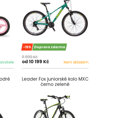
-15%
Doprava zdarma
11 999 Kč
od 10 199 Kč
avatele
Není skladem
odré
Leader Fox juniorské kolo MXC
černo zelené