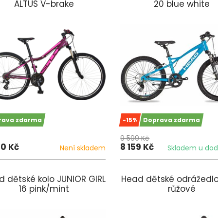
ALTUS V-brake
20 blue white
rava zdarma
-15%
Doprava zdarma
9 599 Kč
90 Kč
8 159 Kč
Není skladem
Skladem u dod
d dětské kolo JUNIOR GIRL
Head dětské odrážedl
16 pink/mint
růžové