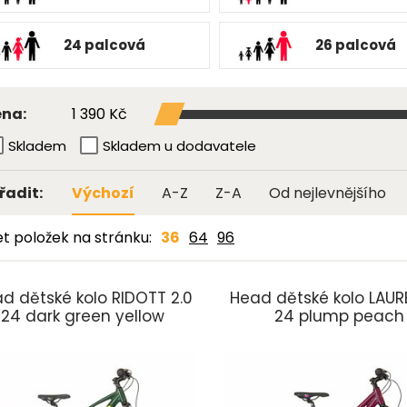
24 palcová
26 palcová
1 390 Kč
na:
Skladem
Skladem u dodavatele
řadit:
Výchozí
A-Z
Z-A
Od nejlevnějšího
t položek na stránku:
36
64
96
d dětské kolo RIDOTT 2.0
Head dětské kolo LAUR
24 dark green yellow
24 plump peach