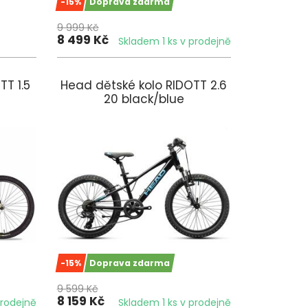
-15%
Doprava zdarma
9 999 Kč
8 499 Kč
Skladem 1 ks v prodejně
TT 1.5
Head dětské kolo RIDOTT 2.6
20 black/blue
-15%
Doprava zdarma
9 599 Kč
8 159 Kč
prodejně
Skladem 1 ks v prodejně