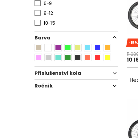
6-9
8-12
10-15
Barva
-15%
11 99
10 1
Příslušenství kola
Hea
balanční kolečka
Ročník
stojan
2020
2022
2023
2025
2026