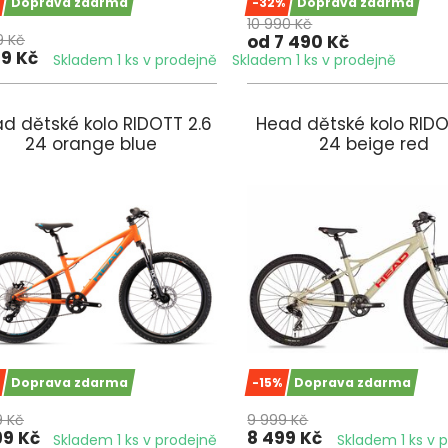
Doprava zdarma
-32%
Doprava zdarma
10 990 Kč
9 Kč
od 7 490 Kč
49 Kč
Skladem 1 ks v prodejně
Skladem 1 ks v prodejně
d dětské kolo RIDOTT 2.6
Head dětské kolo RIDO
24 orange blue
24 beige red
Doprava zdarma
-15%
Doprava zdarma
9 Kč
9 999 Kč
99 Kč
8 499 Kč
Skladem 1 ks v prodejně
Skladem 1 ks v 