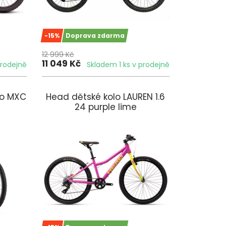
-15%
Doprava zdarma
12 999 Kč
11 049 Kč
prodejně
Skladem 1 ks v prodejně
olo MXC
Head dětské kolo LAUREN 1.6
24 purple lime