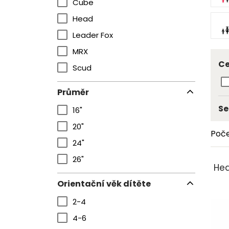
Cube
Head
Leader Fox
MRX
Ce
Scud
Průměr
Se
16"
20"
Poče
24"
26"
Hea
Orientační věk dítěte
2-4
4-6