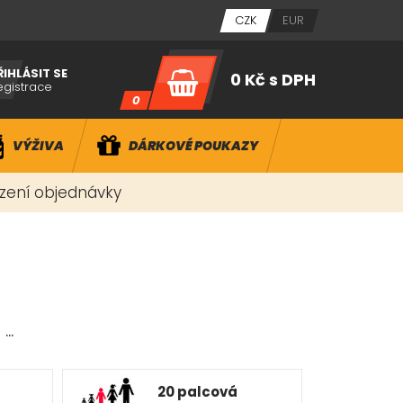
CZK
EUR
ŘIHLÁSIT SE
0 Kč
s DPH
egistrace
0
VÝŽIVA
DÁRKOVÉ POUKAZY
ízení objednávky
..
20 palcová