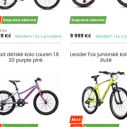
Doprava zdarma
Doprava zdarma
9 Kč
99 Kč
9 999 Kč
Skladem 1 ks v prodejně
Skladem 1 ks v 
d dětské kolo Lauren 1.6
Leader Fox juniorské k
20 purple pink
žluté
Akce