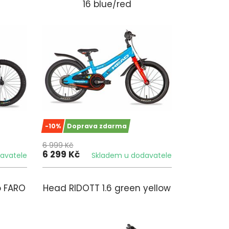
16 blue/red
-10%
Doprava zdarma
6 999 Kč
6 299 Kč
avatele
Skladem u dodavatele
o FARO
Head RIDOTT 1.6 green yellow