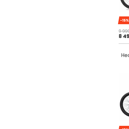
-15%
9 99
8 4
Hea