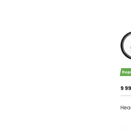
Dop
9 9
Hea