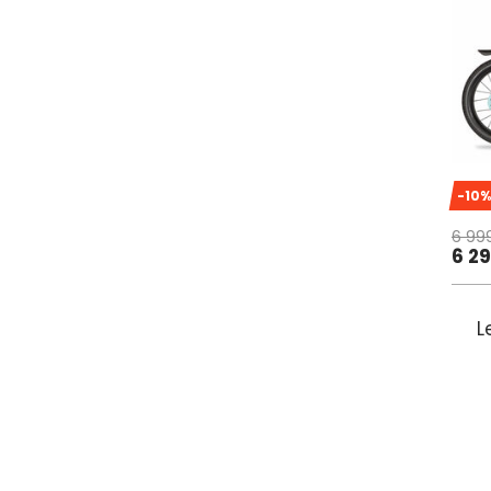
-10%
6 99
6 2
L