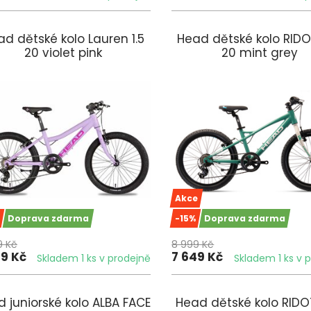
d dětské kolo Lauren 1.5
Head dětské kolo RIDO
20 violet pink
20 mint grey
Akce
Doprava zdarma
-15%
Doprava zdarma
9 Kč
8 999 Kč
49 Kč
7 649 Kč
Skladem 1 ks v prodejně
Skladem 1 ks v 
 juniorské kolo ALBA FACE
Head dětské kolo RIDO