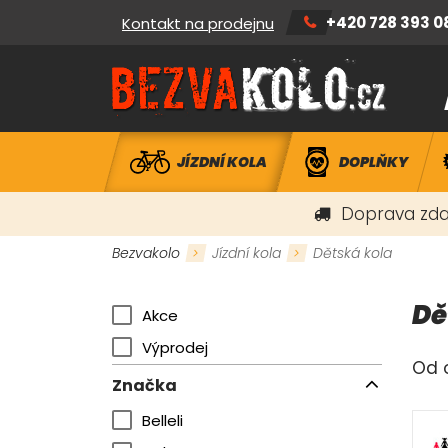
+420 728 393 0
Kontakt na prodejnu
JÍZDNÍ KOLA
DOPLŇKY
Doprava zda
Bezvakolo
Jízdní kola
Dětská kola
Dě
Akce
Výprodej
Od o
Značka
Belleli