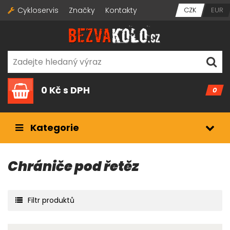
Cykloservis
Značky
Kontakty
CZK
EUR
0 Kč
s DPH
0
Kategorie
Chrániče pod řetěz
Filtr produktů