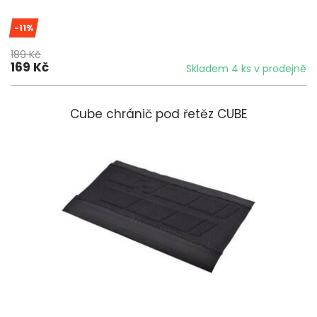
-11%
189 Kč
169 Kč
Skladem 4 ks v prodejně
Cube chránič pod řetěz CUBE