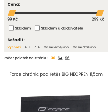
Cena:
99 Kč
299 Kč
Skladem
Skladem u dodavatele
Seřadit:
Výchozí
A-Z
Z-A
Od nejlevnějšího
Od nejdražšího
Počet položek na stránku:
36
64
96
Force chránič pod řetěz BIG NEOPREN 11,5cm