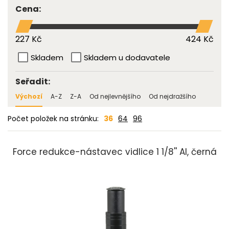
Cena:
227 Kč
424 Kč
Skladem
Skladem u dodavatele
Seřadit:
Výchozí
A-Z
Z-A
Od nejlevnějšího
Od nejdražšího
Počet položek na stránku:
36
64
96
Force redukce-nástavec vidlice 1 1/8'' Al, černá