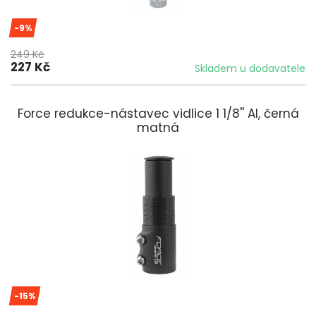
-9%
249 Kč
227 Kč
Skladem u dodavatele
Force redukce-nástavec vidlice 1 1/8'' Al, černá
matná
-15%