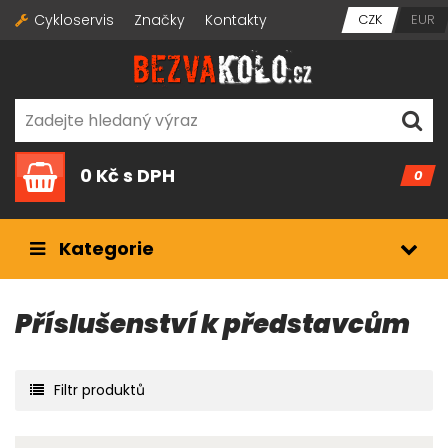
Cykloservis
Značky
Kontakty
CZK
EUR
0 Kč
s DPH
0
Kategorie
Příslušenství k představcům
Filtr produktů