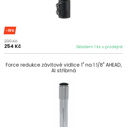
-15%
299 Kč
254 Kč
Skladem 1 ks v prodejně
Force redukce závitové vidlice 1" na 1 1/8" AHEAD,
Al stříbrná