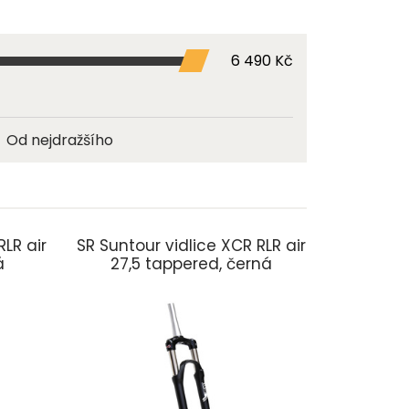
6 490 Kč
Od nejdražšího
RLR air
SR Suntour vidlice XCR RLR air
á
27,5 tappered, černá