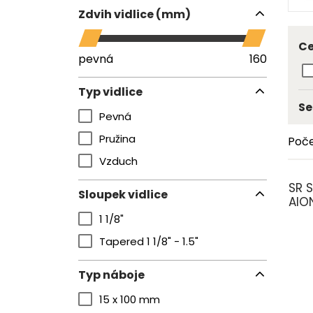
Zdvih vidlice (mm)
Ce
pevná
160
Typ vidlice
Se
Pevná
Pružina
Poče
Vzduch
SR 
Sloupek vidlice
AIO
1 1/8"
Tapered 1 1/8" - 1.5"
Typ náboje
15 x 100 mm