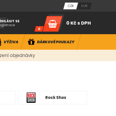
CZK
EUR
ŘIHLÁSIT SE
0 Kč
s DPH
egistrace
0
VÝŽIVA
DÁRKOVÉ POUKAZY
ízení objednávky
Rock Shox