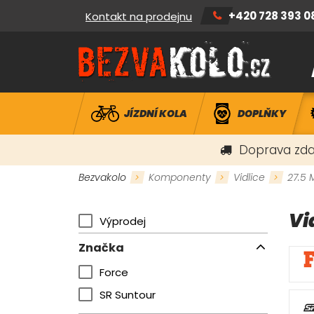
+420 728 393 0
Kontakt na prodejnu
JÍZDNÍ KOLA
DOPLŇKY
Doprava zda
Bezvakolo
Komponenty
Vidlice
27.5 
Vi
Výprodej
Značka
Force
SR Suntour