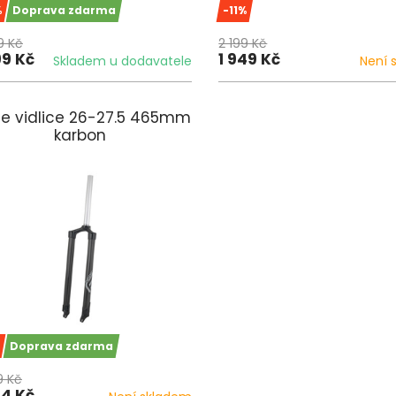
%
Doprava zdarma
-11%
9 Kč
2 199 Kč
99 Kč
1 949 Kč
Skladem u dodavatele
Není 
ce vidlice 26-27.5 465mm
karbon
Doprava zdarma
9 Kč
74 Kč