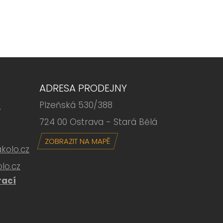
ADRESA PRODEJNY
Plzeňská 530/388
6
724 00 Ostrava - Stará Bělá
ZOBRAZIT NA MAPĚ
olo.cz
lo.cz
rací