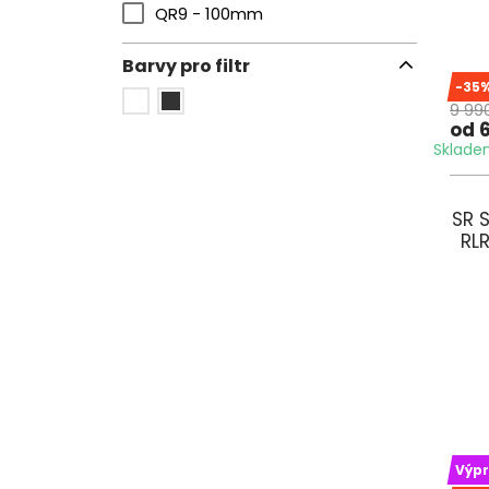
QR9 - 100mm
Barvy pro filtr
-35
9 99
od 
Skladem
SR 
RL
Výpr