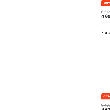
-29
6 64
4 6
For
-15%
5 49
4 6