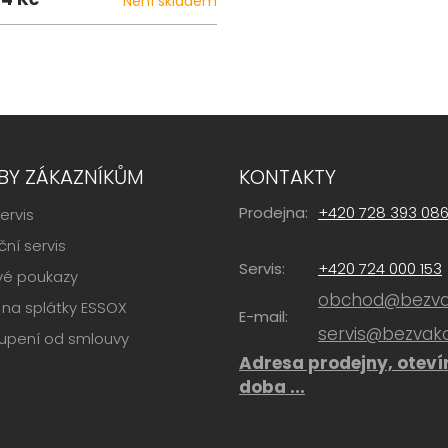
Není skladem
BY ZÁKAZNÍKŮM
KONTAKTY
Prodejna:
+420 728 393 08
ervis
ní servis
Servis:
+420 724 000 153
vé poukazy
obchod@bezvak
na splátky ESSOX
E-mail:
servis@bezvako
upení od smlouvy
Adresa prodejny, oteví
doba ...