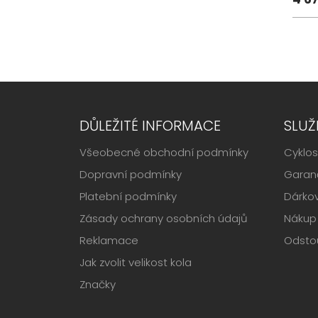
DŮLEŽITÉ INFORMACE
SLUŽ
Všeobecné obchodní podmínky
Cyklos
Dopravní podmínky
Garanč
Platební podmínky
Dárko
Zásady ochrany osobních údajů
Nákup 
Reklamace
Odsto
Jak zvolit velikost kola
Značky