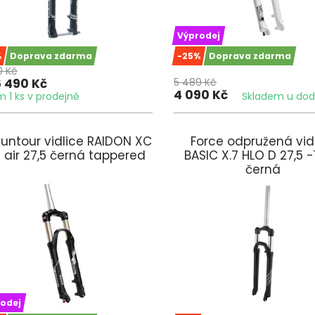
Výprodej
%
Doprava zdarma
-25%
Doprava zdarma
0 Kč
6 490 Kč
5 489 Kč
4 090 Kč
 1 ks v prodejně
Skladem u dod
Suntour vidlice RAIDON XC
Force odpružená vid
R air 27,5 černá tappered
BASIC X.7 HLO D 27,5 -1
černá
odej