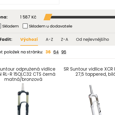
1 587 Kč
na:
Skladem
Skladem u dodavatele
řadit:
Výchozí
A-Z
Z-A
Od nejlevnějšího
t položek na stránku:
36
64
96
Suntour odpružená vidlice
SR Suntour vidlice XCR 
N RL-R 15QLC32 CTS černá
27,5 tappered, bíl
matná/bronzová