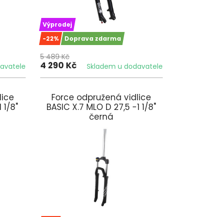
Výprodej
-22%
Doprava zdarma
5 489 Kč
4 290 Kč
avatele
Skladem u dodavatele
lice
Force odpružená vidlice
 1/8"
BASIC X.7 MLO D 27,5 -1 1/8"
černá