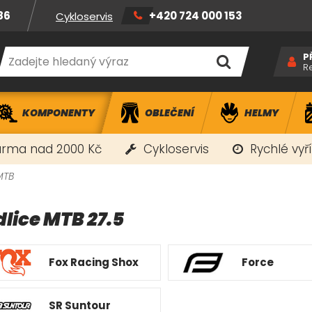
86
+420 724 000 153
Cykloservis
P
R
KOMPONENTY
OBLEČENÍ
HELMY
rma nad 2000 Kč
Cykloservis
Rychlé vyř
MTB
dlice MTB 27.5
Fox Racing Shox
Force
SR Suntour