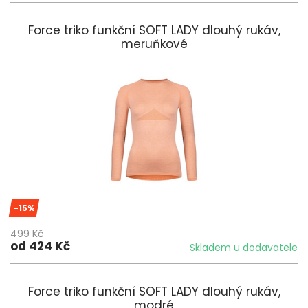
Force triko funkční SOFT LADY dlouhý rukáv,
meruňkové
-15%
499 Kč
od 424 Kč
Skladem u dodavatele
Force triko funkční SOFT LADY dlouhý rukáv,
modré