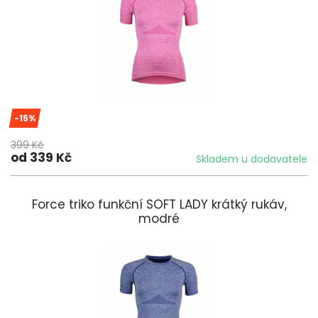
-15%
399 Kč
od 339 Kč
Skladem u dodavatele
Force triko funkční SOFT LADY krátký rukáv,
modré