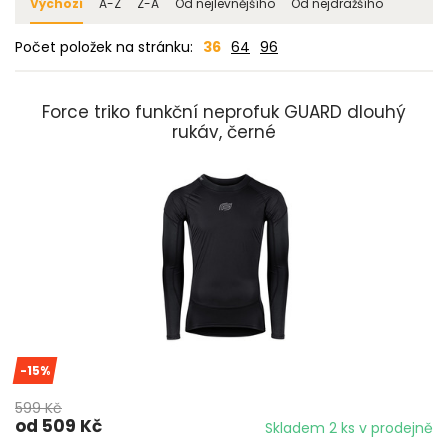
Výchozí
A-Z
Z-A
Od nejlevnějšího
Od nejdražšího
Počet položek na stránku:
36
64
96
Force triko funkční neprofuk GUARD dlouhý
rukáv, černé
-15%
599 Kč
od 509 Kč
Skladem 2 ks v prodejně