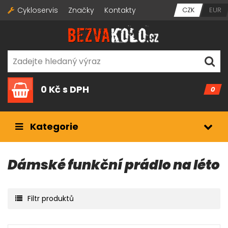
Cykloservis
Značky
Kontakty
CZK
EUR
0 Kč
s DPH
0
Kategorie
Dámské funkční prádlo na léto
Filtr produktů