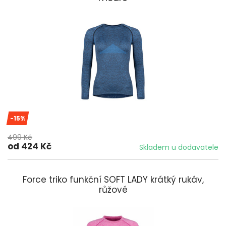
-15%
499 Kč
od 424 Kč
Skladem u dodavatele
Force triko funkční SOFT LADY krátký rukáv,
růžové