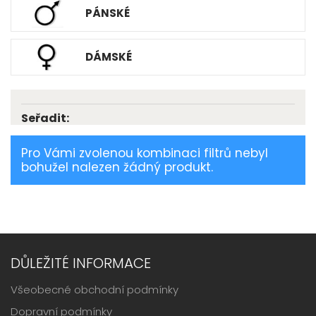
PÁNSKÉ
DÁMSKÉ
Seřadit:
Pro Vámi zvolenou kombinaci filtrů nebyl
bohužel nalezen žádný produkt.
DŮLEŽITÉ INFORMACE
Všeobecné obchodní podmínky
Dopravní podmínky