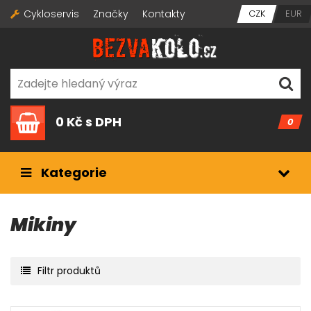
Cykloservis
Značky
Kontakty
CZK
EUR
0 Kč
s DPH
0
Kategorie
Mikiny
Filtr produktů