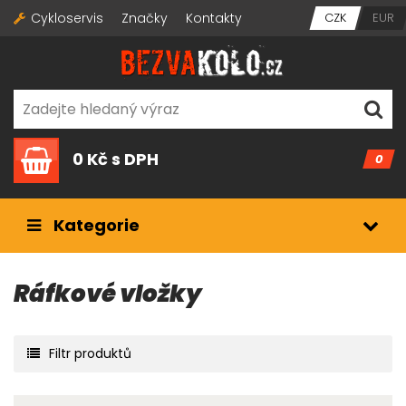
Cykloservis
Značky
Kontakty
CZK
EUR
0 Kč
s DPH
0
Kategorie
Ráfkové vložky
Filtr produktů