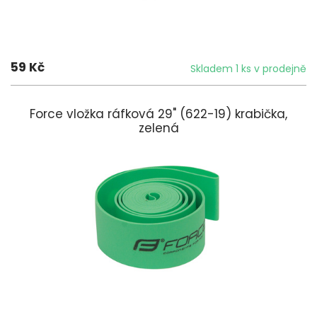
59 Kč
Skladem 1 ks v prodejně
Force vložka ráfková 29" (622-19) krabička,
zelená