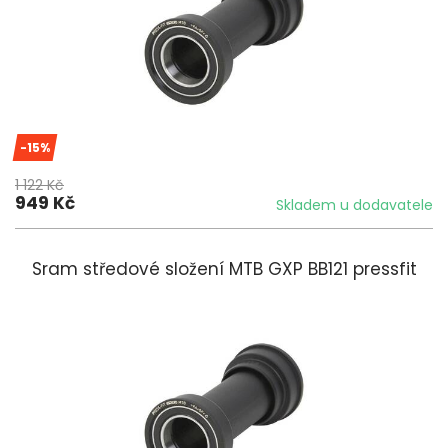
-15%
1 122 Kč
949 Kč
Skladem u dodavatele
Sram středové složení MTB GXP BB121 pressfit