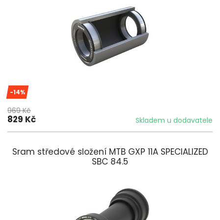
-14%
969 Kč
829 Kč
Skladem u dodavatele
Sram středové složení MTB GXP 11A SPECIALIZED
SBC 84.5