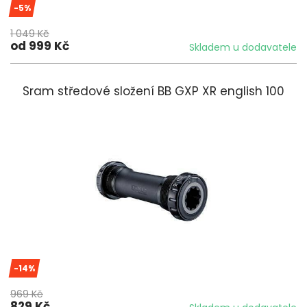
-5%
1 049 Kč
od 999 Kč
Skladem u dodavatele
Sram středové složení BB GXP XR english 100
-14%
969 Kč
829 Kč