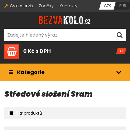
Cykloservis
Značky
Kontakty
CZK
EUR
0 Kč
s DPH
0
Kategorie
Středové složení Sram
Filtr produktů