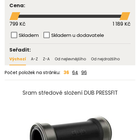
Cena:
799 Kč
1 189 Kč
Skladem
Skladem u dodavatele
Seřadit:
Výchozí
A-Z
Z-A
Od nejlevnějšího
Od nejdražšího
Počet položek na stránku:
36
64
96
Sram středové složení DUB PRESSFIT