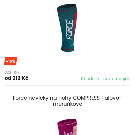
-15%
249 Kč
od 212 Kč
Skladem 1 ks v prodejně
Force návleky na nohy COMPRESS fialovo-
meruňkové