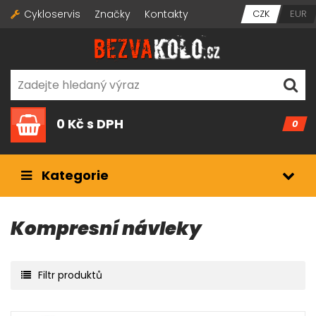
Cykloservis
Značky
Kontakty
CZK
EUR
0 Kč
s DPH
0
Kategorie
Kompresní návleky
Filtr produktů