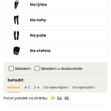
Na lýtka
Na nohy
Na paže
Na stehna
Skladem
Skladem u dodavatele
Seřadit:
Výchozí
A-Z
Z-A
Od nejlevnějšího
Od nejdražšího
Počet položek na stránku:
36
64
96