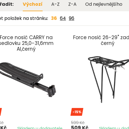
řadit:
Výchozí
A-Z
Z-A
Od nejlevnějšího
t položek na stránku:
36
64
96
Force nosič CARRY na
Force nosič 26-29" zad
sedlovku 25,0-31,6mm
černý
Al,černý
-15%
Kč
599 Kč
 Kč
509 Kč
Skladem u dodavatele
Skladem u dod