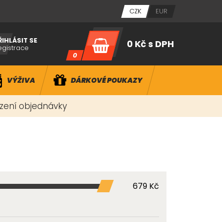
CZK
EUR
ŘIHLÁSIT SE
0 Kč
s DPH
egistrace
0
VÝŽIVA
DÁRKOVÉ POUKAZY
ízení objednávky
679 Kč