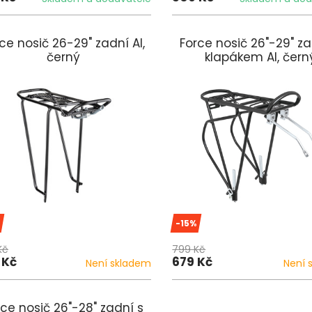
ce nosič 26-29" zadní Al,
Force nosič 26"-29" za
černý
klapákem Al, čern
-15%
Kč
799 Kč
 Kč
679 Kč
Není skladem
Není 
rce nosič 26"-28" zadní s