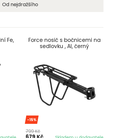
Od nejdražšího
ní Fe,
Force nosič s bočnicemi na
sedlovku , Al, černý
-15%
799 Kč
679 Kč
avatele
Skladem u dodavatele