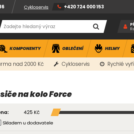
86
+420 724 000 153
Cykloservis
P
R
KOMPONENTY
OBLEČENÍ
HELMY
rma nad 2000 Kč
Cykloservis
Rychlé vyř
siče na kolo Force
425 Kč
na:
Skladem u dodavatele