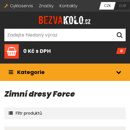
Cykloservis
Značky
Kontakty
CZK
EUR
0 Kč
s DPH
0
Kategorie
Zimní dresy Force
Filtr produktů