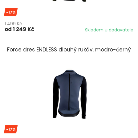
-17%
1 499 Kč
od 1 249 Kč
Skladem u dodavatele
Force dres ENDLESS dlouhý rukáv, modro-černý
-17%