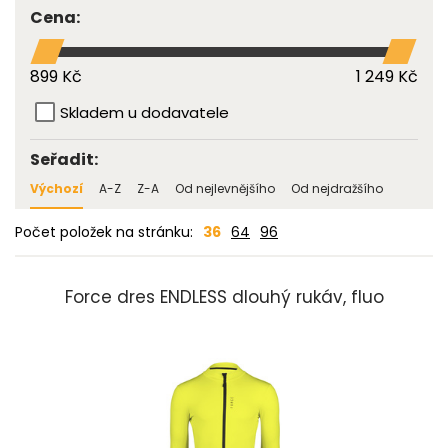
Cena:
899 Kč
1 249 Kč
Skladem u dodavatele
Seřadit:
Výchozí
A-Z
Z-A
Od nejlevnějšího
Od nejdražšího
Počet položek na stránku:
36
64
96
Force dres ENDLESS dlouhý rukáv, fluo