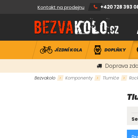
+420 728 393 0
Kontakt na prodejnu
JÍZDNÍ KOLA
DOPLŇKY
Doprava zda
Bezvakolo
Komponenty
Tlumiče
Roc
Tl
Se
Pr