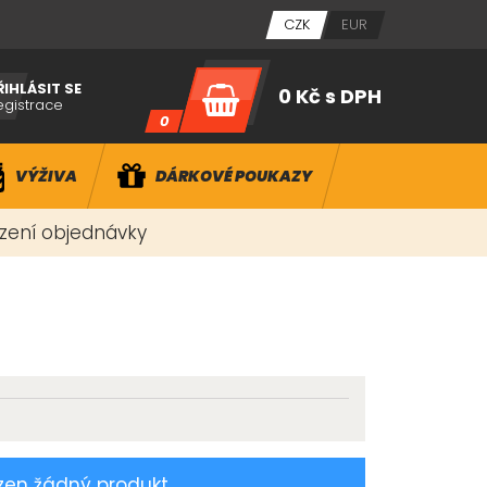
CZK
EUR
ŘIHLÁSIT SE
0 Kč
s DPH
egistrace
0
VÝŽIVA
DÁRKOVÉ POUKAZY
ízení objednávky
zen žádný produkt.