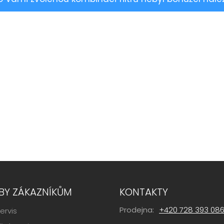
BY ZÁKAZNÍKŮM
KONTAKTY
Prodejna:
+420 728 393 08
ervis