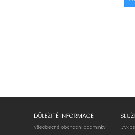
DŮLEŽITÉ INFORMACE
SLUŽ
Všeobecné obchodní podmínky
Cyklos