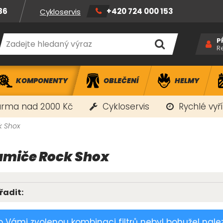
86
+420 724 000 153
Cykloservis
P
R
KOMPONENTY
OBLEČENÍ
HELMY
rma nad 2000 Kč
Cykloservis
Rychlé vyř
k Shox
umiče Rock Shox
řadit:
o Vámi zvolenou kombinaci filtrů nebyl bohužel nale