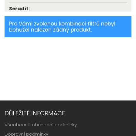
Seřadit:
Pro Vámi zvolenou kombinaci filtrů nebyl
bohužel nalezen žádný produkt.
DŮLEŽITÉ INFORMACE
Všeobecné obchodní podmínky
Dopravní podmínky