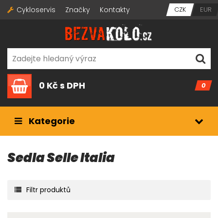
Cykloservis
Značky
Kontakty
CZK
EUR
0 Kč
s DPH
0
Kategorie
Sedla Selle Italia
Filtr produktů