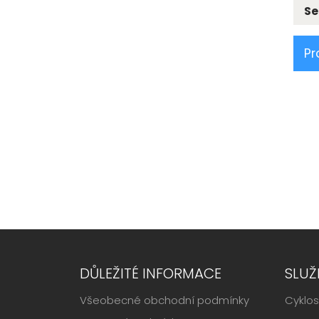
Se
Pr
DŮLEŽITÉ INFORMACE
SLUŽ
Všeobecné obchodní podmínky
Cyklos