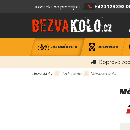
+420 728 393 0
Kontakt na prodejnu
JÍZDNÍ KOLA
DOPLŇKY
Doprava zda
Bezvakolo
Jízdní kola
Městská kola
Mě