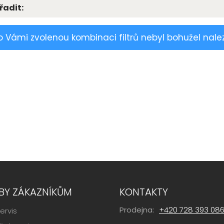
řadit:
o Vámi zvolenou kombinaci filtrů nebyl bohužel nale
BY ZÁKAZNÍKŮM
KONTAKTY
Prodejna:
+420 728 393 08
ervis