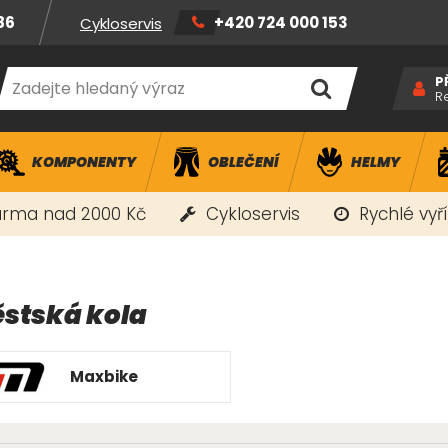
86
+420 724 000 153
Cykloservis
P
R
KOMPONENTY
OBLEČENÍ
HELMY
rma nad 2000 Kč
Cykloservis
Rychlé vyř
stská kola
Maxbike