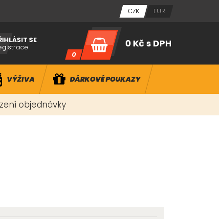
CZK
EUR
ŘIHLÁSIT SE
0 Kč
s DPH
egistrace
0
VÝŽIVA
DÁRKOVÉ POUKAZY
ízení objednávky