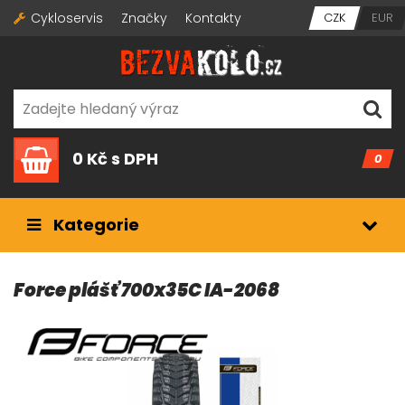
Cykloservis
Značky
Kontakty
CZK
EUR
0 Kč
s DPH
0
Kategorie
Force plášť 700x35C IA-2068