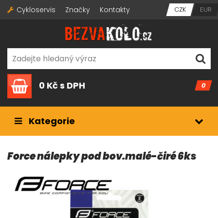
Cykloservis
Značky
Kontakty
CZK
EUR
0 Kč
s DPH
0
Kategorie
Force nálepky pod bov.malé-čiré 6ks