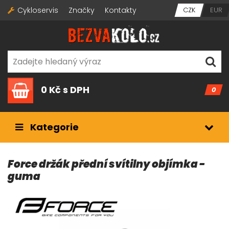
Cykloservis
Značky
Kontakty
CZK
EUR
0 Kč
s DPH
0
Kategorie
Force držák přední svítilny objímka -
guma