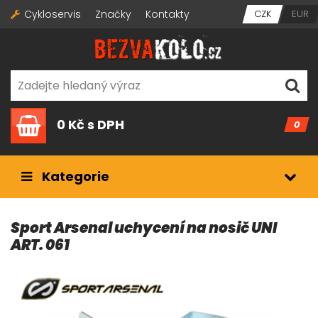
Cykloservis
Značky
Kontakty
CZK
EUR
0 Kč
s DPH
0
Kategorie
Sport Arsenal uchycení na nosič UNI
ART. 061