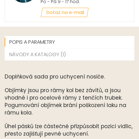
Po - Pá 9 - 17 hod.
Dotaz na e-mail
POPIS A PARAMETRY
NÁVODY A KATALOGY (1)
Doplňková sada pro uchycení nosiče.
Objímky jsou pro rámy kol bez závitů, a jsou
vhodné i pro ocelové rámy z tenčích trubek.
Pogumování objímek brání poškození laku na
rámu kola.
Úhel pásků lze částečně přizpůsobit pozici vidlic,
přesto zajišťují pevné uchycení.