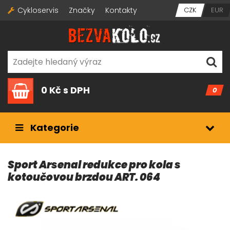
Cykloservis
Značky
Kontakty
CZK
EUR
0 Kč
s DPH
0
Kategorie
Sport Arsenal redukce pro kola s
kotoučovou brzdou ART. 064