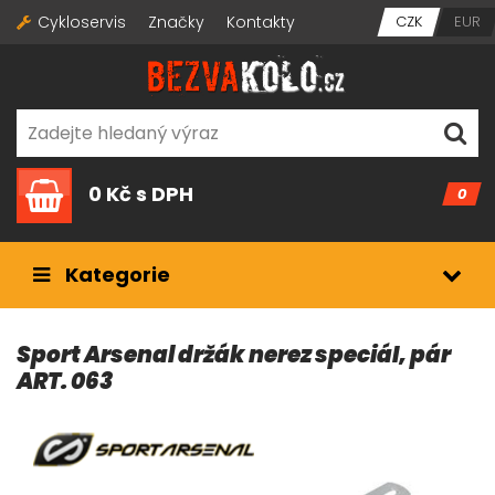
Cykloservis
Značky
Kontakty
CZK
EUR
0 Kč
s DPH
0
Kategorie
Sport Arsenal držák nerez speciáI, pár
ART. 063