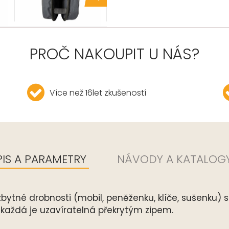
PROČ NAKOUPIT U NÁS?
Více než 16let zkušeností
IS A PARAMETRY
NÁVODY A KATALOGY
né drobnosti (mobil, peněženku, klíče, sušenku) se
každá je uzavíratelná překrytým zipem.