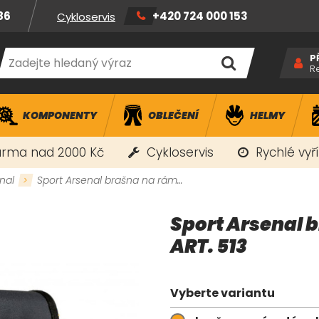
86
+420 724 000 153
Cykloservis
P
R
KOMPONENTY
OBLEČENÍ
HELMY
rma nad 2000 Kč
Cykloservis
Rychlé vyř
nal
Sport Arsenal brašna na rám…
Sport Arsenal
ART. 513
Vyberte variantu