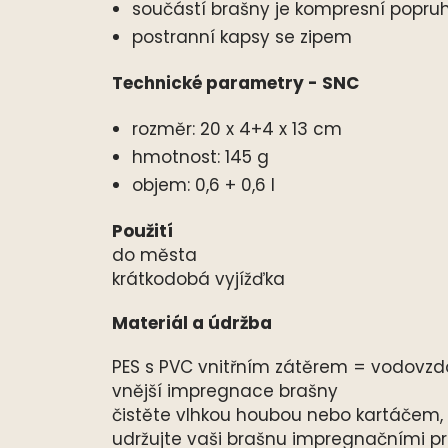
součástí brašny je kompresní popruh
postranní kapsy se zipem
Technické parametry - SNC
rozměr: 20 x 4+4 x 13 cm
hmotnost: 145 g
objem: 0,6 + 0,6 l
Použití
do města
krátkodobá vyjížďka
Materiál a údržba
PES s PVC vnitřním zátěrem = vodovzd
vnější impregnace brašny
čistěte vlhkou houbou nebo kartáčem, 
udržujte vaši brašnu impregnačními pr