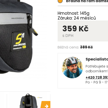
brašna na rám dámsk
Hmotnost: 145g
Záruka: 24 měsíců
359 Kč
s DPH
Běžná cena:
389 Kč
Specialist
Potřebujete 
odborníkem
+420 728 39
Po - Pá 9 - 17