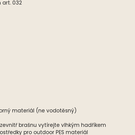
 art. 032
orný materiál (ne vodotěsný)
zevnitř brašnu vytírejte vlhkým hadříkem
ostředky pro outdoor PES materiál