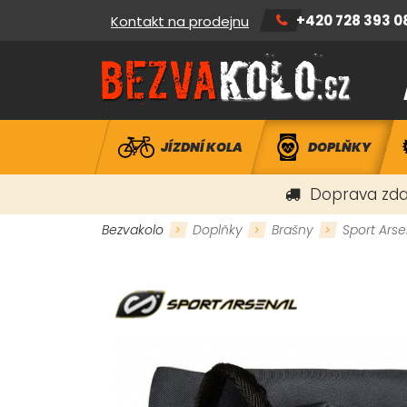
+420 728 393 0
Kontakt na prodejnu
JÍZDNÍ KOLA
DOPLŇKY
Doprava zda
Bezvakolo
Doplňky
Brašny
Sport Arse