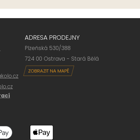
ADRESA PRODEJNY
Plzeňská 530/388
6
724 00 Ostrava - Stará Bělá
ZOBRAZIT NA MAPĚ
olo.cz
lo.cz
rací