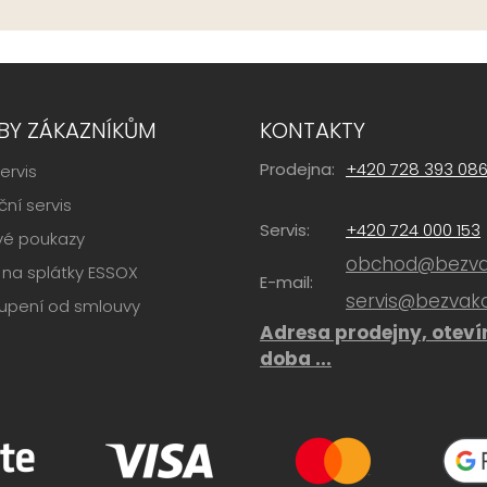
BY ZÁKAZNÍKŮM
KONTAKTY
Prodejna:
+420 728 393 08
ervis
ní servis
Servis:
+420 724 000 153
vé poukazy
obchod@bezvak
na splátky ESSOX
E-mail:
servis@bezvako
upení od smlouvy
Adresa prodejny, oteví
doba ...