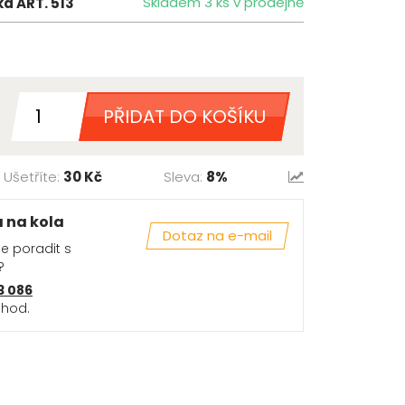
Skladem 3 ks v prodejně
á ART. 513
PŘIDAT DO KOŠÍKU
Ušetříte:
30 Kč
Sleva:
8%
a na kola
Dotaz na e-mail
se poradit s
?
3 086
 hod.