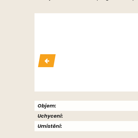
Objem:
Uchycení:
Umístění: