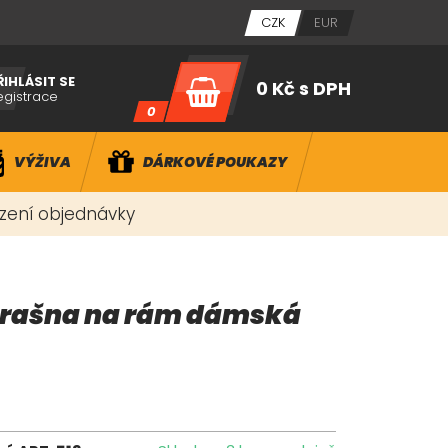
CZK
EUR
ŘIHLÁSIT SE
0 Kč
s DPH
egistrace
0
VÝŽIVA
DÁRKOVÉ POUKAZY
ízení objednávky
 brašna na rám dámská