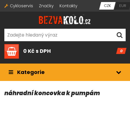
Cykloservis
Značky
Kontakty
CZK
EUR
0 Kč
s DPH
0
Kategorie
náhradní koncovka k pumpám