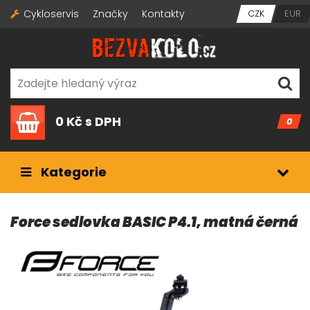
Cykloservis
Značky
Kontakty
CZK
EUR
0 Kč
s DPH
0
Kategorie
Force sedlovka BASIC P4.1, matná černá