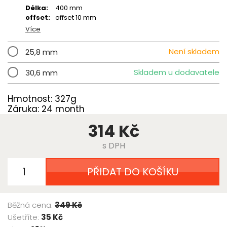
Délka:
400 mm
offset:
offset 10 mm
Více
Není skladem
25,8 mm
Skladem u dodavatele
30,6 mm
Hmotnost: 327g
Záruka: 24 month
314 Kč
s DPH
PŘIDAT DO KOŠÍKU
Běžná cena:
349 Kč
Ušetříte:
35 Kč