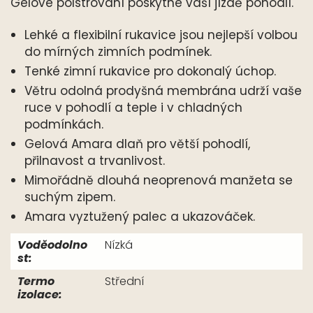
Gelové polstrování poskytne vaší jízdě pohodlí.
Lehké a flexibilní rukavice jsou nejlepší volbou
do mírných zimních podmínek.
Tenké zimní rukavice pro dokonalý úchop.
Větru odolná prodyšná membrána udrží vaše
ruce v pohodlí a teple i v chladných
podmínkách.
Gelová Amara dlaň pro větší pohodlí,
přilnavost a trvanlivost.
Mimořádně dlouhá neoprenová manžeta se
suchým zipem.
Amara vyztužený palec a ukazováček.
Voděodolno
Nízká
st:
Termo
Střední
izolace: