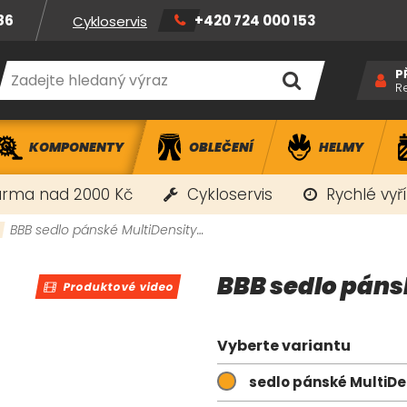
86
+420 724 000 153
Cykloservis
P
R
KOMPONENTY
OBLEČENÍ
HELMY
rma nad 2000 Kč
Cykloservis
Rychlé vyř
BBB sedlo pánské MultiDensity…
BBB sedlo páns
Produktové video
Vyberte variantu
sedlo pánské MultiDe