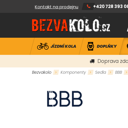
+420 728 393 0
Kontakt na prodejnu
JÍZDNÍ KOLA
DOPLŇKY
Doprava zda
Bezvakolo
Komponenty
Sedla
BBB