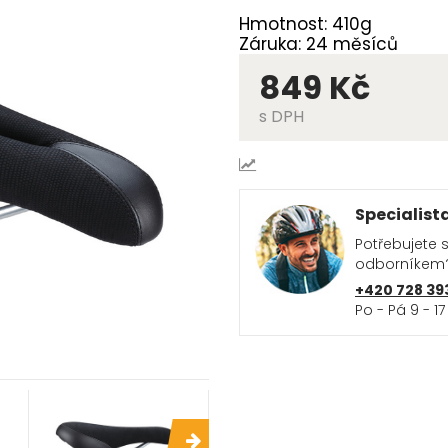
Hmotnost: 410g
Záruka: 24 měsíců
849 Kč
s DPH
Specialist
Potřebujete 
odborníkem
+420 728 39
Po - Pá 9 - 17