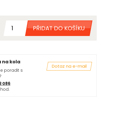
PŘIDAT DO KOŠÍKU
a na kola
Dotaz na e-mail
se poradit s
?
3 086
 hod.