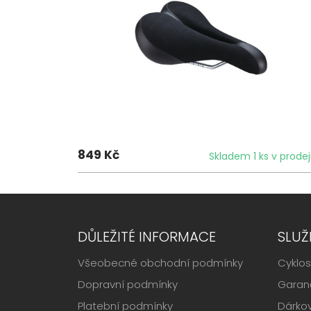
849 Kč
Skladem 1 ks v prode
DŮLEŽITÉ INFORMACE
SLUŽ
Všeobecné obchodní podmínky
Cyklos
Dopravní podmínky
Garanč
Platební podmínky
Dárko