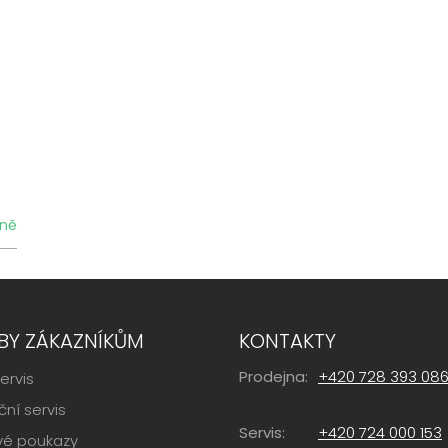
jně
BY ZÁKAZNÍKŮM
KONTAKTY
Prodejna:
+420 728 393 08
ervis
ní servis
Servis:
+420 724 000 153
vé poukazy