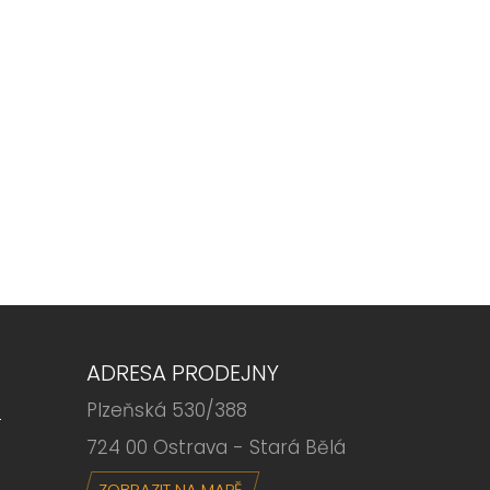
ADRESA PRODEJNY
Plzeňská 530/388
6
724 00 Ostrava - Stará Bělá
ZOBRAZIT NA MAPĚ