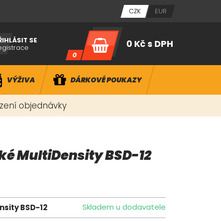
CZK
EUR
ŘIHLÁSIT SE
0 Kč
s DPH
egistrace
0
VÝŽIVA
DÁRKOVÉ POUKAZY
ízení objednávky
ké MultiDensity BSD-12
Skladem u dodavatele
nsity BSD-12