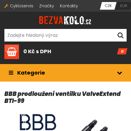
Cykloservis
Značky
Kontakty
CZK
EUR
0 Kč
s DPH
0
Kategorie
BBB prodloužení ventilku ValveExtend
BTI-99