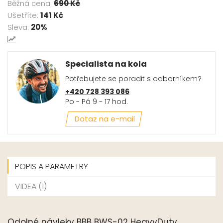
Běžná cena:
690 Kč
Ušetříte:
141 Kč
Sleva:
20%
Specialista na kola
Potřebujete se poradit s odborníkem?
+420 728 393 086
Po - Pá 9 - 17 hod.
Dotaz na e-mail
POPIS A PARAMETRY
VIDEA (1)
Odolné návleky BBB BWS-02 HeavyDuty