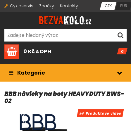
Cykloservis
Značky
Kontakty
CZK
EUR
0 Kč
s DPH
0
Kategorie
BBB návleky na boty HEAVYDUTY BWS-
02
Produktové video