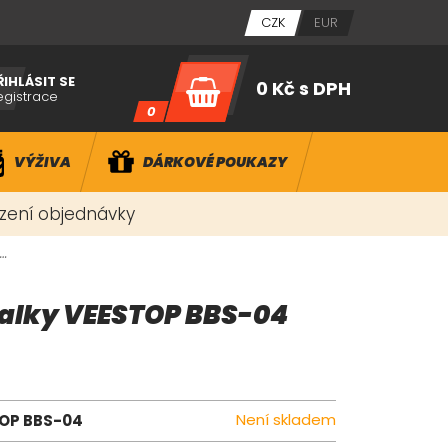
CZK
EUR
ŘIHLÁSIT SE
0 Kč
s DPH
egistrace
0
VÝŽIVA
DÁRKOVÉ POUKAZY
ízení objednávky
…
palky VEESTOP BBS-04
Není skladem
TOP BBS-04