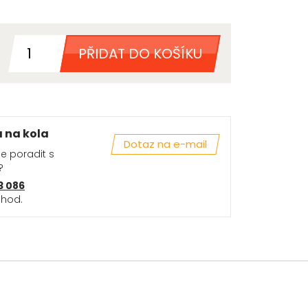
PŘIDAT DO KOŠÍKU
a na kola
Dotaz na e-mail
se poradit s
?
3 086
 hod.