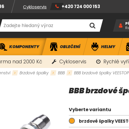
86
+420 724 000 153
Cykloservis
P
R
KOMPONENTY
OBLEČENÍ
HELMY
rma nad 2000 Kč
Cykloservis
Rychlé vyř
enství
Brzdové špalky
BBB
BBB brzdové špalky VEESTOP
BBB brzdové š
Vyberte variantu
brzdové špalky VEES