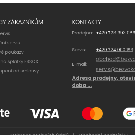
BY ZÁKAZNÍKŮM
KONTAKTY
Prodejna:
+420 728 393 08
ervis
ní servis
Servis:
+420 724 000 153
vé poukazy
obchod@bezvak
na splátky ESSOX
E-mail:
servis@bezvako
upení od smlouvy
Adresa prodejny, oteví
doba ...