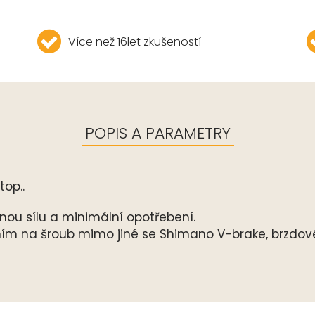
Více než 16let zkušeností
POPIS A PARAMETRY
op..
nou sílu a minimální opotřebení.
ním na šroub mimo jiné se Shimano V-brake, brzdov