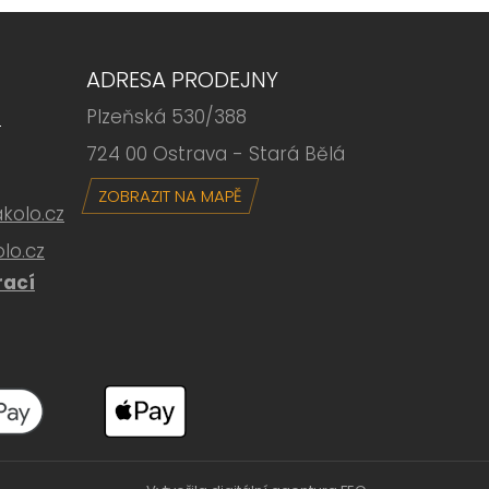
ADRESA PRODEJNY
Plzeňská 530/388
6
724 00 Ostrava - Stará Bělá
ZOBRAZIT NA MAPĚ
olo.cz
lo.cz
rací