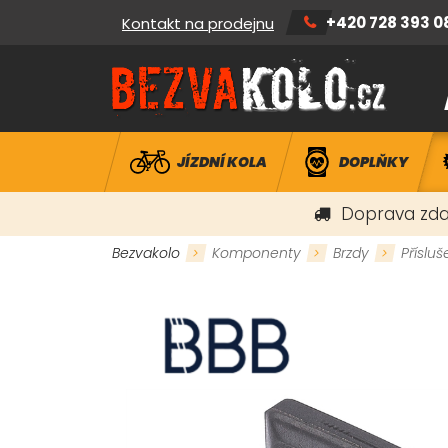
+420 728 393 0
Kontakt na prodejnu
JÍZDNÍ KOLA
DOPLŇKY
Doprava zda
Bezvakolo
Komponenty
Brzdy
Přísluš