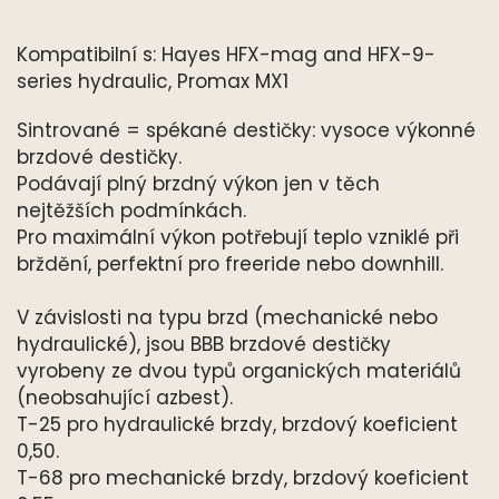
Kompatibilní s: Hayes HFX-mag and HFX-9-
series hydraulic, Promax MX1
Sintrované = spékané destičky: vysoce výkonné
brzdové destičky.
Podávají plný brzdný výkon jen v těch
nejtěžších podmínkách.
Pro maximální výkon potřebují teplo vzniklé při
brždění, perfektní pro freeride nebo downhill.
V závislosti na typu brzd (mechanické nebo
hydraulické), jsou BBB brzdové destičky
vyrobeny ze dvou typů organických materiálů
(neobsahující azbest).
T-25 pro hydraulické brzdy, brzdový koeficient
0,50.
T-68 pro mechanické brzdy, brzdový koeficient