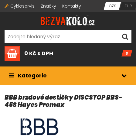
Cykloservis
Značky
Kontakty
CZK
EUR
0 Kč
s DPH
0
Kategorie
BBB brzdové destičky DISCSTOP BBS-
45S Hayes Promax