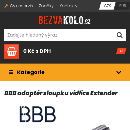
Cykloservis
Značky
Kontakty
CZK
EUR
0 Kč
s DPH
0
Kategorie
BBB adaptér sloupku vidlice Extender