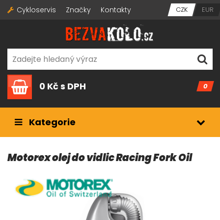
Cykloservis
Značky
Kontakty
CZK
EUR
0 Kč
s DPH
0
Kategorie
Motorex olej do vidlic Racing Fork Oil