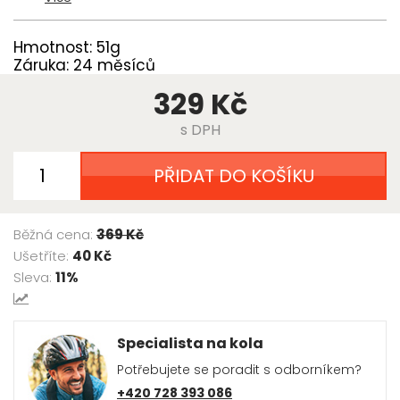
Hmotnost: 51g
Záruka: 24 měsíců
329 Kč
s DPH
PŘIDAT DO KOŠÍKU
Běžná cena:
369 Kč
Ušetříte:
40 Kč
Sleva:
11%
Specialista na kola
Potřebujete se poradit s odborníkem?
+420 728 393 086