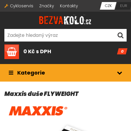
Cykloservis
Značky
Kontakty
CZK
EUR
0 Kč
s DPH
0
Kategorie
Maxxis duše FLYWEIGHT