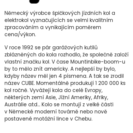
Německý výrobce špičkových jízdních kol a
elektrokol vyznačujících se velmi kvalitním
zpracováním a vynikajícím poměrem
cena/výkon.
V roce 1992 se pár garážových kutilů
zblázněných do kola rozhodlo, že společně založí
vlastní značku kol. V čase Mountinbike-boom-u
by to mělo znít americky. A nejlepší by bylo,
kdyby název měl jen 4 písmena. A tak se zrodil
název CUBE. Momentálně produkují 1 200 000 ks
kol ročně. Vyvážejí kola do celé Evropy,
některých zemí Asie, Jížní Ameriky, Afriky,
Austrálie atd... Kolo se montují z velké části
v Německé moderní továrně nebo nově
postavené motážní lince v Chebu.