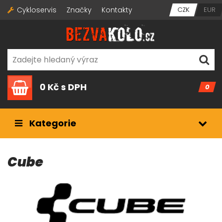
Cykloservis
Značky
Kontakty
CZK
EUR
0 Kč
s DPH
0
Kategorie
Cube