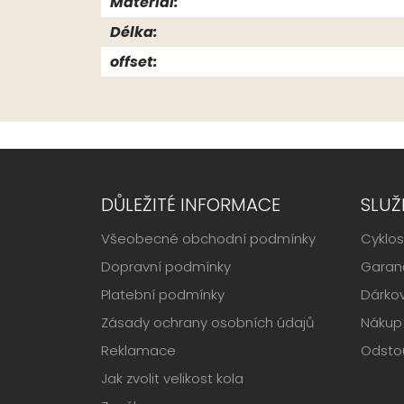
Materiál:
Délka:
offset:
DŮLEŽITÉ INFORMACE
SLUŽ
Všeobecné obchodní podmínky
Cyklos
Dopravní podmínky
Garanč
Platební podmínky
Dárko
Zásady ochrany osobních údajů
Nákup 
Reklamace
Odsto
Jak zvolit velikost kola