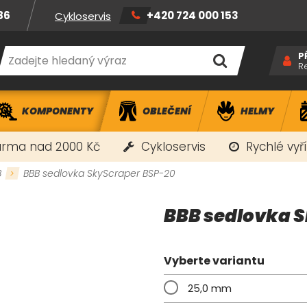
86
+420 724 000 153
Cykloservis
P
R
KOMPONENTY
OBLEČENÍ
HELMY
rma nad 2000 Kč
Cykloservis
Rychlé vyř
B
BBB sedlovka SkyScraper BSP-20
BBB sedlovka 
Vyberte variantu
25,0 mm