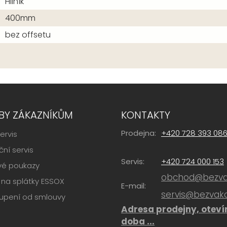
Hliník
400mm
bez offsetu
BY ZÁKAZNÍKŮM
KONTAKTY
Prodejna:
+420 728 393 08
ervis
ní servis
Servis:
+420 724 000 153
vé poukazy
obchod@bezvak
na splátky ESSOX
E-mail:
servis@bezvako
upení od smlouvy
Adresa prodejny, oteví
doba ...