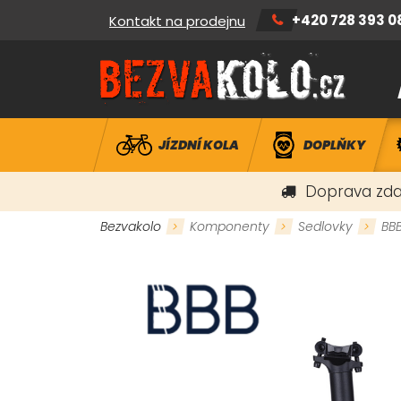
+420 728 393 0
Kontakt na prodejnu
JÍZDNÍ KOLA
DOPLŇKY
Doprava zda
Bezvakolo
Komponenty
Sedlovky
BB