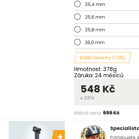
25,4 mm
25,6 mm
25,8 mm
26,0 mm
Další varianty (+25)
Hmotnost: 378g
Záruka: 24 měsíců
548 Kč
s DPH
Běžná cena:
699 Kč
Specialist
Potřebujete 