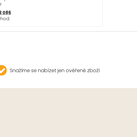
?
3 086
 hod.
Snažíme se nabízet jen ověřené zboží