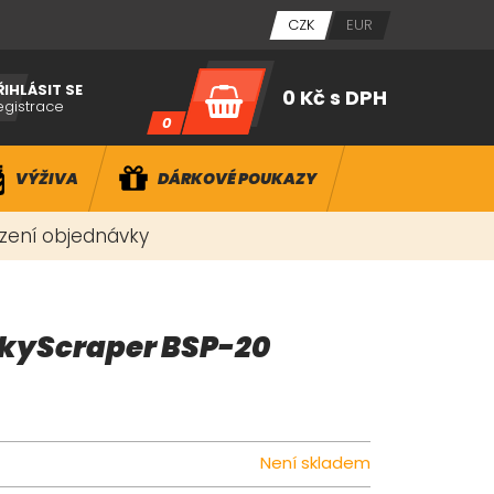
CZK
EUR
ŘIHLÁSIT SE
0 Kč
s DPH
egistrace
0
VÝŽIVA
DÁRKOVÉ POUKAZY
ízení objednávky
SkyScraper BSP-20
Není skladem