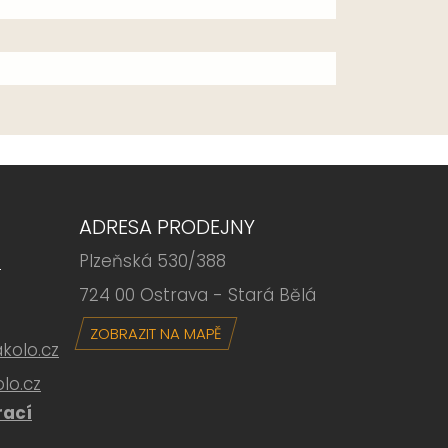
ADRESA PRODEJNY
Plzeňská 530/388
6
724 00 Ostrava - Stará Bělá
ZOBRAZIT NA MAPĚ
olo.cz
lo.cz
rací