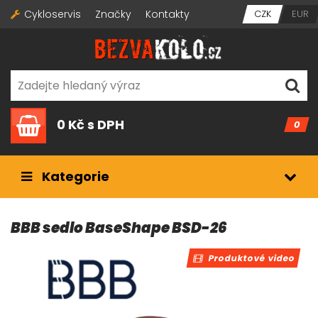
Cykloservis
Značky
Kontakty
CZK
EUR
0 Kč
s DPH
0
Kategorie
BBB sedlo BaseShape BSD-26
Produktové video