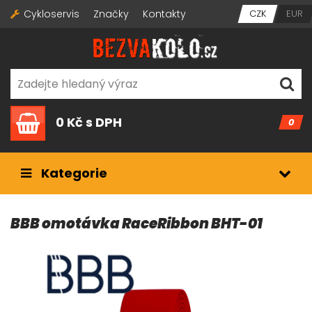
Cykloservis
Značky
Kontakty
CZK
EUR
0 Kč
s DPH
0
Kategorie
BBB omotávka RaceRibbon BHT-01