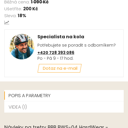
Běžná cena:
1 090 Kč
Ušetříte:
200 Kč
Sleva:
18%
Specialista na kola
Potřebujete se poradit s odborníkem?
+420 728 393 086
Po - Pá 9 - 17 hod.
Dotaz na e-mail
POPIS A PARAMETRY
VIDEA (1)
Návleky na tretry BBB BWS-04 HardWear -