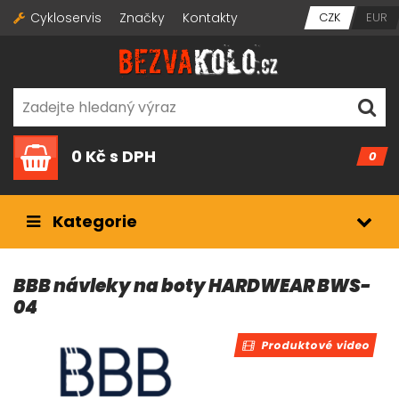
Cykloservis
Značky
Kontakty
CZK
EUR
0 Kč
s DPH
0
Kategorie
BBB návleky na boty HARDWEAR BWS-
04
Produktové video