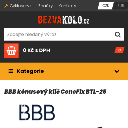
Cykloservis
Značky
Kontakty
CZK
EUR
0 Kč
s DPH
0
Kategorie
BBB kónusový klíč ConeFix BTL-25