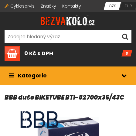
Cykloservis
Značky
Kontakty
CZK
EUR
0 Kč
s DPH
0
Kategorie
BBB duše BIKETUBE BTI-82 700x35/43C