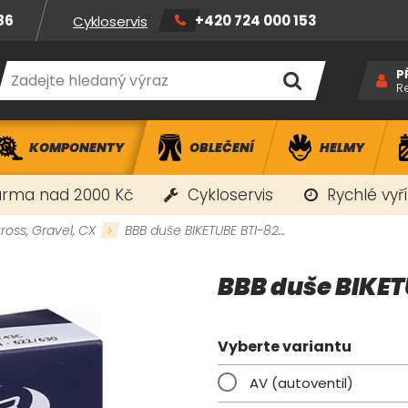
86
+420 724 000 153
Cykloservis
P
R
KOMPONENTY
OBLEČENÍ
HELMY
rma nad 2000 Kč
Cykloservis
Rychlé vyř
ross, Gravel, CX
BBB duše BIKETUBE BTI-82…
BBB duše BIKET
Vyberte variantu
AV (autoventil)