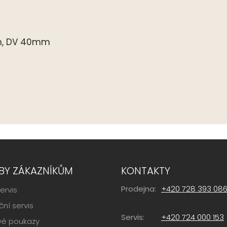
m, DV 40mm
BY ZÁKAZNÍKŮM
KONTAKTY
Prodejna:
+420 728 393 08
ervis
ní servis
Servis:
+420 724 000 153
vé poukazy