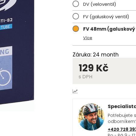
DV (veloventil)
FV (galuskový ventil)
FV 48mm (galuskový 
Více
Záruka: 24 month
129 Kč
s DPH
Specialist
Potřebujete 
odborníkem
+420 728 39
Po - Pá 9 - 17