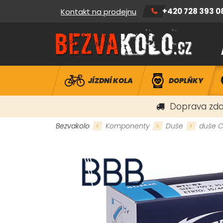
+420 728 393 0
Kontakt na prodejnu
JÍZDNÍ KOLA
DOPLŇKY
Doprava zda
Bezvakolo
Komponenty
Duše
duše C