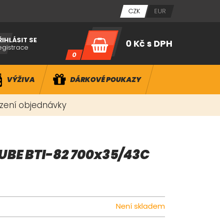
CZK
EUR
ŘIHLÁSIT SE
0 Kč
s DPH
egistrace
0
VÝŽIVA
DÁRKOVÉ POUKAZY
ízení objednávky
UBE BTI-82 700x35/43C
Není skladem